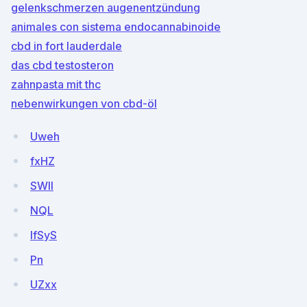
gelenkschmerzen augenentzündung
animales con sistema endocannabinoide
cbd in fort lauderdale
das cbd testosteron
zahnpasta mit thc
nebenwirkungen von cbd-öl
Uweh
fxHZ
SWII
NQL
IfSyS
Pn
UZxx