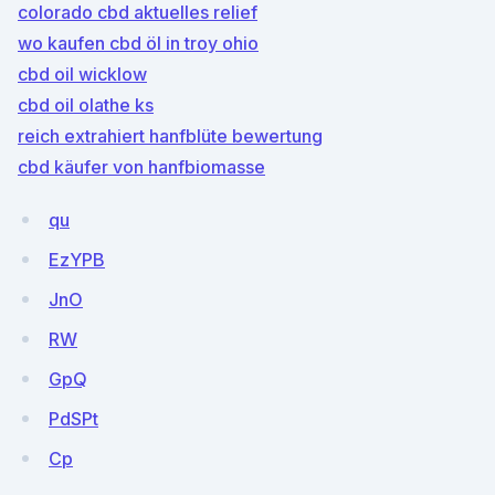
colorado cbd aktuelles relief
wo kaufen cbd öl in troy ohio
cbd oil wicklow
cbd oil olathe ks
reich extrahiert hanfblüte bewertung
cbd käufer von hanfbiomasse
qu
EzYPB
JnO
RW
GpQ
PdSPt
Cp