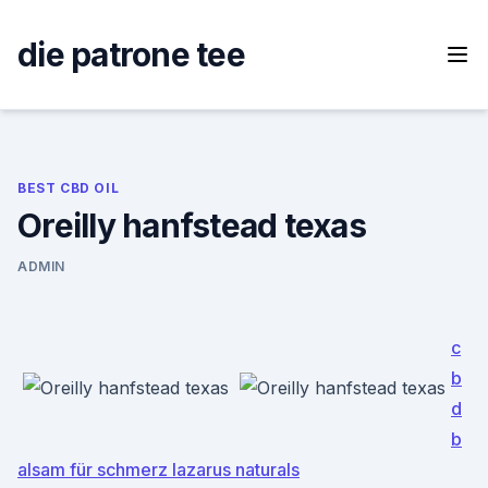
Skip
to
die patrone tee
content
BEST CBD OIL
Oreilly hanfstead texas
ADMIN
c
b
d
b
alsam für schmerz lazarus naturals