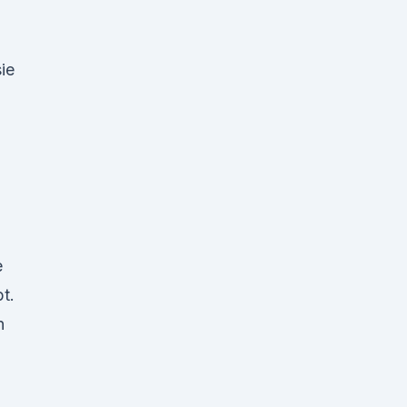
ie
e
t.
n