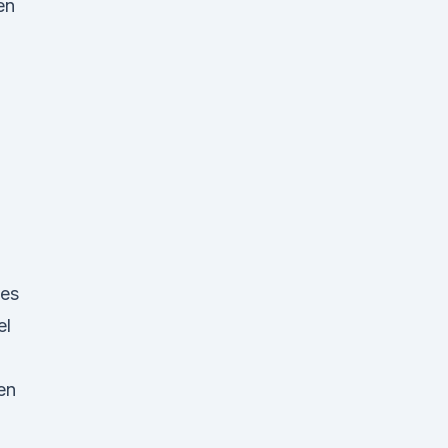
en
 es
el
en