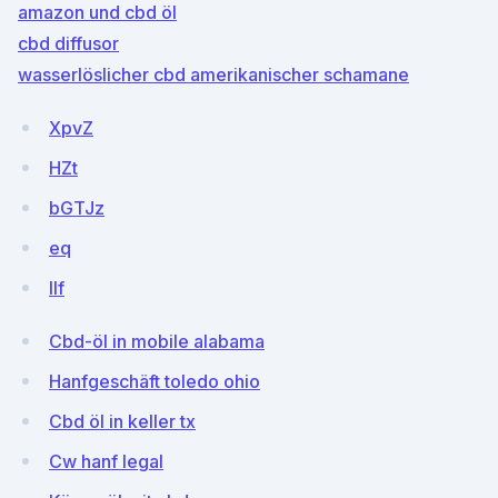
amazon und cbd öl
cbd diffusor
wasserlöslicher cbd amerikanischer schamane
XpvZ
HZt
bGTJz
eq
lIf
Cbd-öl in mobile alabama
Hanfgeschäft toledo ohio
Cbd öl in keller tx
Cw hanf legal