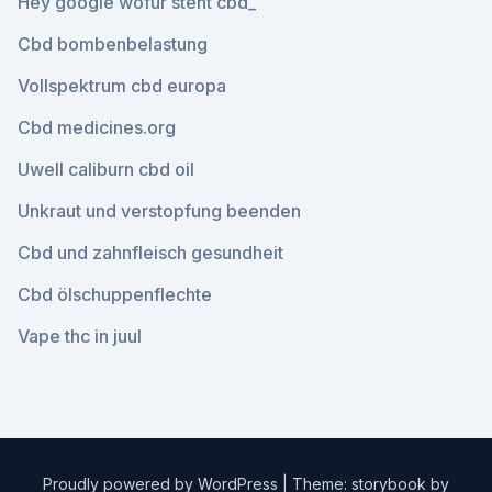
Hey google wofür steht cbd_
Cbd bombenbelastung
Vollspektrum cbd europa
Cbd medicines.org
Uwell caliburn cbd oil
Unkraut und verstopfung beenden
Cbd und zahnfleisch gesundheit
Cbd ölschuppenflechte
Vape thc in juul
Proudly powered by WordPress
|
Theme: storybook by