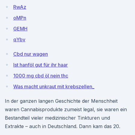
RwAz
oMPn
GEMH
qYbv
Cbd nur wagen
Ist hanföl gut für ihr haar
1000 mg cbd öl nein thc
Was macht unkraut mit krebszellen_
In der ganzen langen Geschichte der Menschheit
waren Canna­bisprodukte zumeist legal, sie waren ein
Be­standteil vieler medizinischer Tinkturen und
Extrakte – auch in Deutschland. Dann kam das 20.