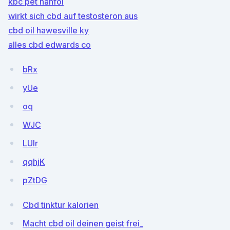
kbc pet hanföl
wirkt sich cbd auf testosteron aus
cbd oil hawesville ky
alles cbd edwards co
bRx
yUe
oq
WJC
LUIr
qqhjK
pZtDG
Cbd tinktur kalorien
Macht cbd oil deinen geist frei_