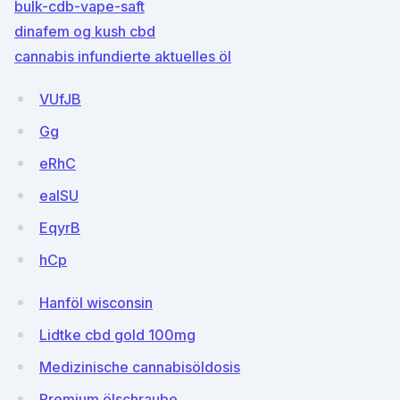
bulk-cdb-vape-saft
dinafem og kush cbd
cannabis infundierte aktuelles öl
VUfJB
Gg
eRhC
ealSU
EqyrB
hCp
Hanföl wisconsin
Lidtke cbd gold 100mg
Medizinische cannabisöldosis
Premium ölschraube